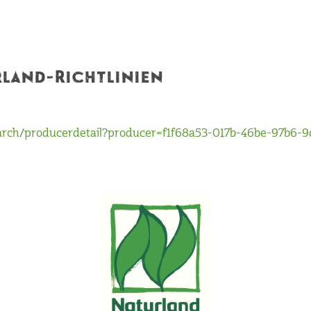
rland-Richtlinien
search/producerdetail?producer=f1f68a53-017b-46be-97b6